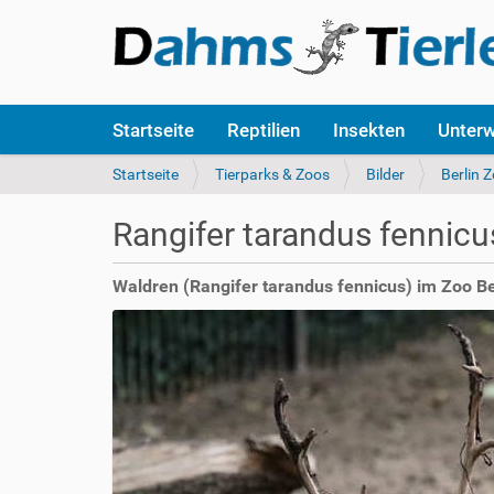
S
Startseite
Reptilien
Insekten
Unter
e
k
S
Startseite
Tierparks & Zoos
Bilder
Berlin 
t
i
i
e
Rangifer tarandus fennicu
o
s
n
i
e
n
Waldren (Rangifer tarandus fennicus) im Zoo Be
n
d
h
i
e
r
: