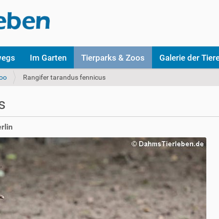
wegs
Im Garten
Tierparks & Zoos
Galerie der Tier
Zoo
Rangifer tarandus fennicus
s
rlin