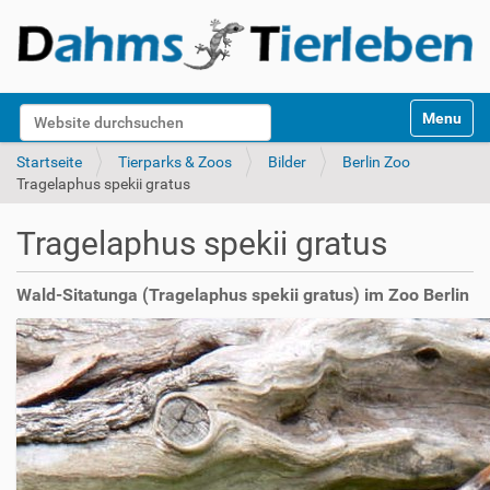
S
Website durchsuchen
Toggle na
e
k
Erweiterte Suche…
Startseite
Tierparks & Zoos
Bilder
Berlin Zoo
t
Tragelaphus spekii gratus
i
o
Tragelaphus spekii gratus
n
e
n
Wald-Sitatunga (Tragelaphus spekii gratus) im Zoo Berlin