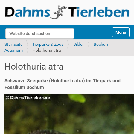
S
Website durchsuchen
Toggle na
e
k
Erweiterte Suche…
Startseite
Tierparks & Zoos
Bilder
Bochum
t
Aquarium
Holothuria atra
i
o
Holothuria atra
n
e
n
Schwarze Seegurke (Holothuria atra) im Tierpark und
Fossilium Bochum