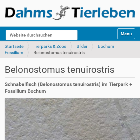
S
Website durchsuchen
Toggle na
e
k
Erweiterte Suche…
Startseite
Tierparks & Zoos
Bilder
Bochum
t
Fossilium
Belonostomus tenuirostris
i
o
Belonostomus tenuirostris
n
e
n
Schnabelfisch (Belonostomus tenuirostris) im Tierpark +
Fossilium Bochum