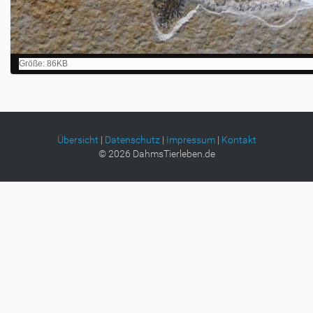
Z
Größe: 86KB
e
i
g
e
B
i
Übersicht
|
Datenschutz
|
Impressum
|
Kontakt
l
©
2026
DahmsTierleben.de
d
i
n
v
o
l
l
e
r
G
r
ö
ß
e