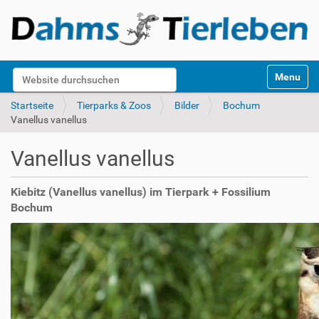
S
Website durchsuchen
Toggle na
e
k
Erweiterte Suche…
Startseite
Tierparks & Zoos
Bilder
Bochum
t
Vanellus vanellus
i
o
Vanellus vanellus
n
e
n
Kiebitz (Vanellus vanellus) im Tierpark + Fossilium
Bochum