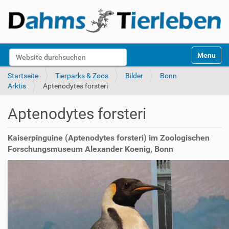
S
Website durchsuchen
Toggle na
e
k
Erweiterte Suche…
Startseite
Tierparks & Zoos
Bilder
Bonn
t
Arktis
Aptenodytes forsteri
i
o
Aptenodytes forsteri
n
e
n
Kaiserpinguine (Aptenodytes forsteri) im Zoologischen
Forschungsmuseum Alexander Koenig, Bonn