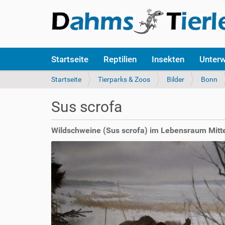
S
Startseite
Reptilien
Insekten
Unter
e
k
S
Startseite
Tierparks & Zoos
Bilder
Bonn
t
i
i
e
Sus scrofa
o
s
n
i
e
n
Wildschweine (Sus scrofa) im Lebensraum Mit
n
d
h
i
e
r
: