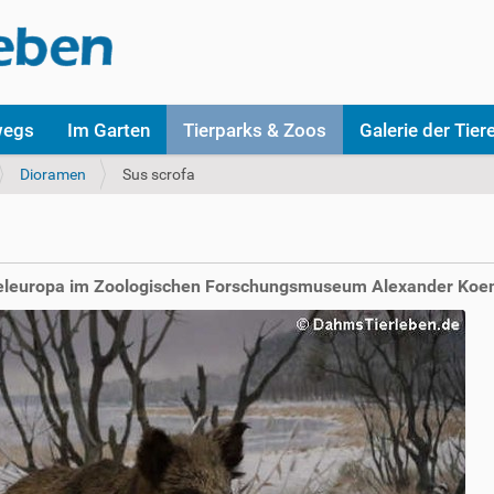
wegs
Im Garten
Tierparks & Zoos
Galerie der Tier
Dioramen
Sus scrofa
teleuropa im Zoologischen Forschungsmuseum Alexander Koen