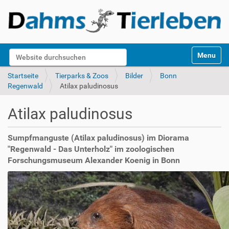
S
Website durchsuchen
Toggle na
e
k
Erweiterte Suche…
Startseite
Tierparks & Zoos
Bilder
Bonn
t
Regenwald
Atilax paludinosus
i
o
Atilax paludinosus
n
e
n
Sumpfmanguste (Atilax paludinosus) im Diorama
"Regenwald - Das Unterholz" im zoologischen
Forschungsmuseum Alexander Koenig in Bonn