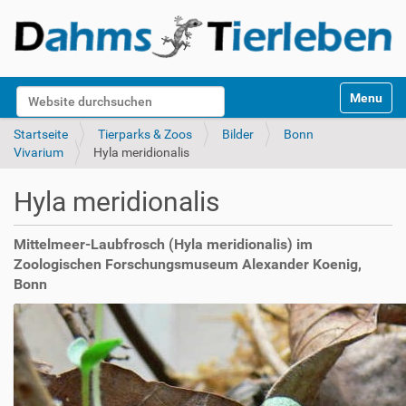
S
Website durchsuchen
Toggle na
e
k
Erweiterte Suche…
Startseite
Tierparks & Zoos
Bilder
Bonn
t
Vivarium
Hyla meridionalis
i
o
Hyla meridionalis
n
e
n
Mittelmeer-Laubfrosch (Hyla meridionalis) im
Zoologischen Forschungsmuseum Alexander Koenig,
Bonn