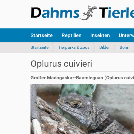
S
Startseite
Reptilien
Insekten
Unter
e
k
S
Startseite
Tierparks & Zoos
Bilder
Bonn
t
i
i
e
Oplurus cuivieri
o
s
n
i
e
n
Großer Madagaskar-Baumleguan (Oplurus cuivi
n
d
h
i
e
r
: