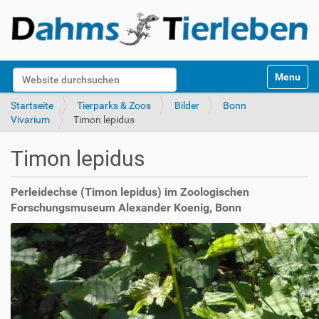
S
Website durchsuchen
Toggle na
e
k
Erweiterte Suche…
Startseite
Tierparks & Zoos
Bilder
Bonn
t
Vivarium
Timon lepidus
i
o
Timon lepidus
n
e
n
Perleidechse (Timon lepidus) im Zoologischen
Forschungsmuseum Alexander Koenig, Bonn