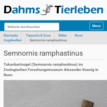
S
Website durchsuchen
Toggle na
e
k
Erweiterte Suche…
Startseite
Tierparks & Zoos
Bilder
Bonn
t
Vogelwelten
Semnornis ramphastinus
i
o
Semnornis ramphastinus
n
e
n
Tukanbartvogel (Semnornis ramphastinus) im
Zoologischen Forschungsmuseum Alexander Koenig in
Bonn