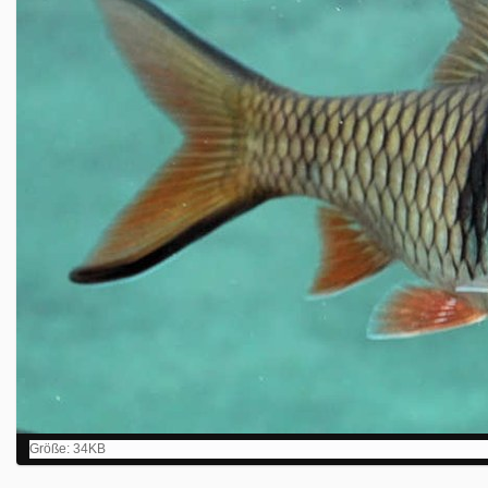
Z
Größe: 34KB
e
i