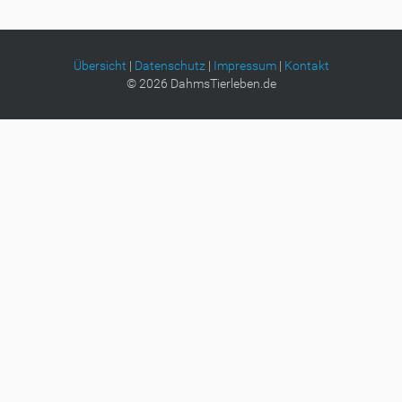
g
e
B
i
Übersicht
|
Datenschutz
|
Impressum
|
Kontakt
l
©
2026
DahmsTierleben.de
d
i
n
v
o
l
l
e
r
G
r
ö
ß
e
…