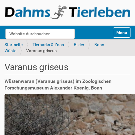
S
Website durchsuchen
Toggle na
e
k
Erweiterte Suche…
Startseite
Tierparks & Zoos
Bilder
Bonn
t
Wüste
Varanus griseus
i
o
Varanus griseus
n
e
n
Wüstenwaran (Varanus griseus) im Zoologischen
Forschungsmuseum Alexander Koenig, Bonn