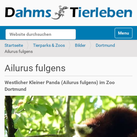
S
Website durchsuchen
Toggle na
e
k
Erweiterte Suche…
Startseite
Tierparks & Zoos
Bilder
Dortmund
t
Ailurus fulgens
i
o
Ailurus fulgens
n
e
n
Westlicher Kleiner Panda (Ailurus fulgens) im Zoo
Dortmund