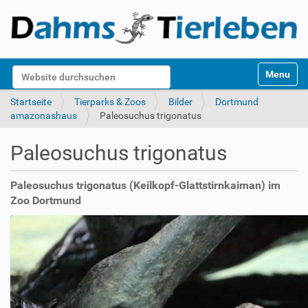
S
Website durchsuchen
Toggle na
e
k
Erweiterte Suche…
Startseite
Tierparks & Zoos
Bilder
Dortmund
t
amazonashaus
Paleosuchus trigonatus
i
o
Paleosuchus trigonatus
n
e
n
Paleosuchus trigonatus (Keilkopf-Glattstirnkaiman) im
Zoo Dortmund