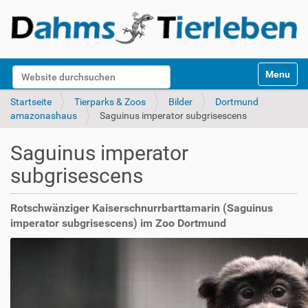
S
Website durchsuchen
Toggle na
e
k
Erweiterte Suche…
Startseite
Tierparks & Zoos
Bilder
Dortmund
t
amazonashaus
Saguinus imperator subgrisescens
i
o
Saguinus imperator
n
e
subgrisescens
n
Rotschwänziger Kaiserschnurrbarttamarin (Saguinus
imperator subgrisescens) im Zoo Dortmund