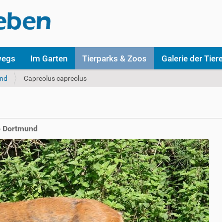
wegs
Im Garten
Tierparks & Zoos
Galerie der Tier
nd
Capreolus capreolus
o Dortmund