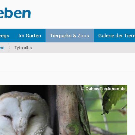
wegs
Im Garten
Tierparks & Zoos
Galerie der Tier
nd
Tyto alba