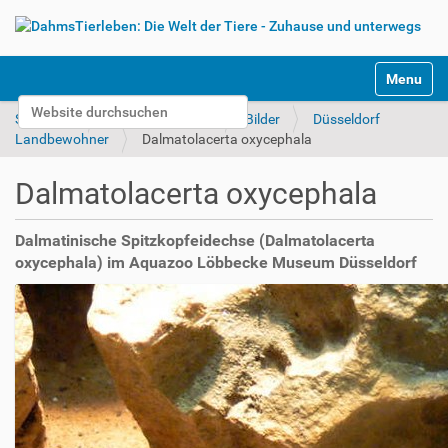
S
Toggle na
e
Website durchsuchen
k
Startseite
Tierparks & Zoos
Bilder
Düsseldorf
t
Erweiterte Suche…
Landbewohner
Dalmatolacerta oxycephala
i
o
Dalmatolacerta oxycephala
n
e
n
Dalmatinische Spitzkopfeidechse (Dalmatolacerta
oxycephala) im Aquazoo Löbbecke Museum Düsseldorf