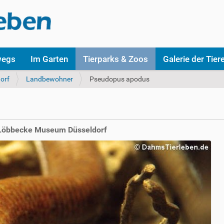
wegs
Im Garten
Tierparks & Zoos
Galerie der Tier
orf
Landbewohner
Pseudopus apodus
 Löbbecke Museum Düsseldorf