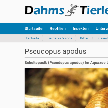
S
Startseite
Reptilien
Insekten
Unter
e
k
S
Startseite
Tierparks & Zoos
Bilder
Düsseld
t
i
i
e
Pseudopus apodus
o
s
n
i
e
n
Scheltopusik (Pseudopus apodus) im Aquazoo
n
d
h
i
e
r
: