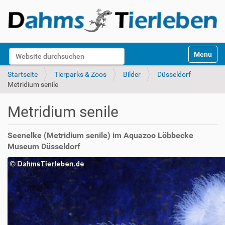
S
Website durchsuchen
Toggle na
e
k
Erweiterte Suche…
Startseite
Tierparks & Zoos
Bilder
Düsseldorf
t
Metridium senile
i
o
Metridium senile
n
e
n
Seenelke (Metridium senile) im Aquazoo Löbbecke
Museum Düsseldorf