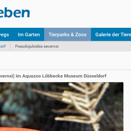
wegs
Im Garten
Tierparks & Zoos
Galerie der Tier
orf
Pseudojuloides severnsi
evernsi) im Aquazoo Löbbecke Museum Düsseldorf