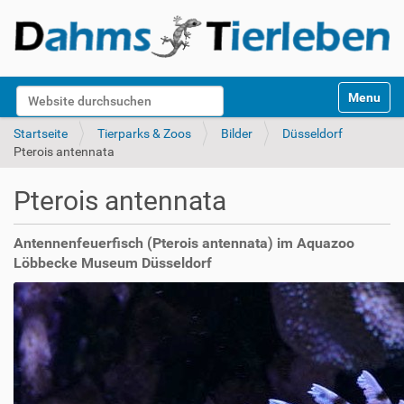
S
Website durchsuchen
Toggle na
e
k
Erweiterte Suche…
Startseite
Tierparks & Zoos
Bilder
Düsseldorf
t
Pterois antennata
i
o
Pterois antennata
n
e
n
Antennenfeuerfisch (Pterois antennata) im Aquazoo
Löbbecke Museum Düsseldorf