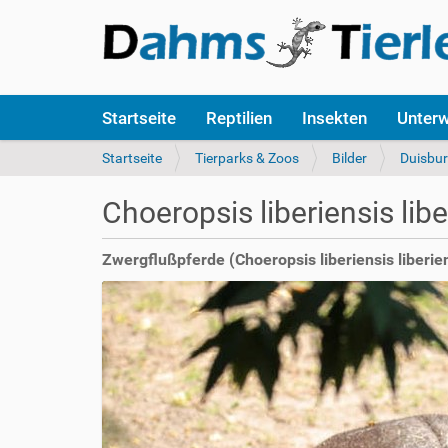
S
Startseite
Reptilien
Insekten
Unter
e
k
S
Startseite
Tierparks & Zoos
Bilder
Duisbu
t
i
i
e
Choeropsis liberiensis libe
o
s
n
i
e
n
Zwergflußpferde (Choeropsis liberiensis liberie
n
d
h
i
e
r
: