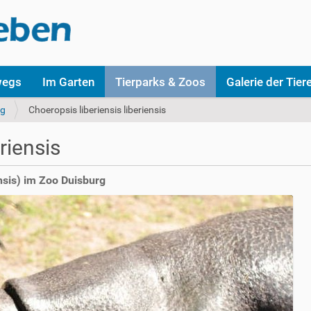
wegs
Im Garten
Tierparks & Zoos
Galerie der Tier
rg
Choeropsis liberiensis liberiensis
riensis
nsis) im Zoo Duisburg