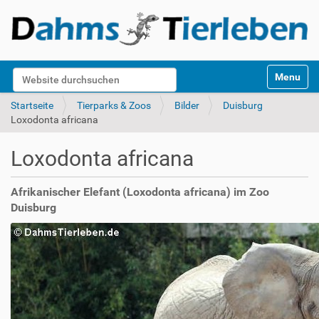
S
Website durchsuchen
Toggle na
e
k
Erweiterte Suche…
Startseite
Tierparks & Zoos
Bilder
Duisburg
t
Loxodonta africana
i
o
Loxodonta africana
n
e
n
Afrikanischer Elefant (Loxodonta africana) im Zoo
Duisburg