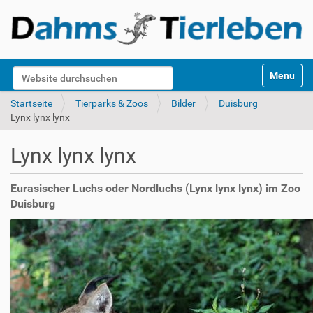
S
Website durchsuchen
Toggle na
e
k
Erweiterte Suche…
Startseite
Tierparks & Zoos
Bilder
Duisburg
t
Lynx lynx lynx
i
o
Lynx lynx lynx
n
e
n
Eurasischer Luchs oder Nordluchs (Lynx lynx lynx) im Zoo
Duisburg