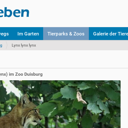
wegs
Im Garten
Tierparks & Zoos
Galerie der Tier
rg
Lynx lynx lynx
ynx) im Zoo Duisburg