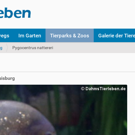
wegs
Im Garten
Tierparks & Zoos
Galerie der Tier
rg
Pygocentrus nattereri
uisburg