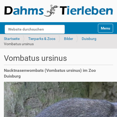
S
Website durchsuchen
Toggle na
e
k
Erweiterte Suche…
Startseite
Tierparks & Zoos
Bilder
Duisburg
t
Vombatus ursinus
i
o
Vombatus ursinus
n
e
n
Nacktnasenwombats (Vombatus ursinus) im Zoo
Duisburg