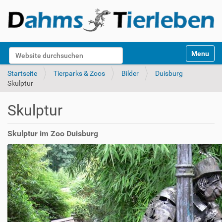
S
Website durchsuchen
Toggle na
e
k
Erweiterte Suche…
Startseite
Tierparks & Zoos
Bilder
Duisburg
t
Skulptur
i
o
Skulptur
n
e
n
Skulptur im Zoo Duisburg