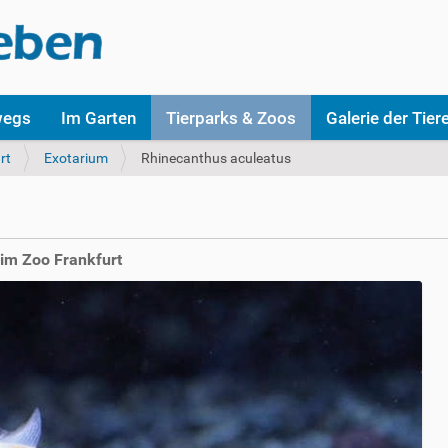
wegs
Im Garten
Tierparks & Zoos
Galerie der Tier
rt
Exotarium
Rhinecanthus aculeatus
 im Zoo Frankfurt