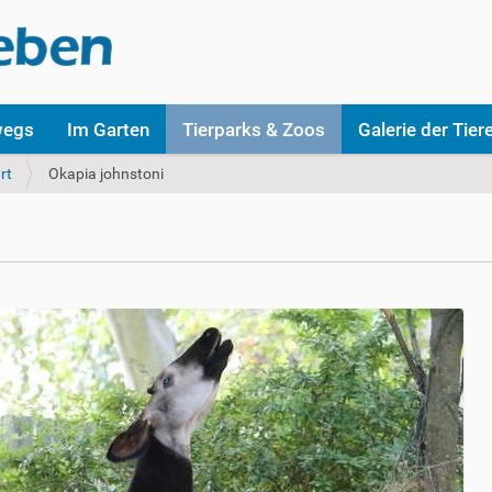
wegs
Im Garten
Tierparks & Zoos
Galerie der Tier
rt
Okapia johnstoni