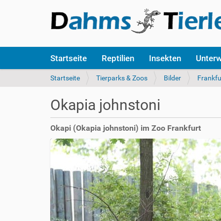
S
Startseite
Reptilien
Insekten
Unter
e
k
S
Startseite
Tierparks & Zoos
Bilder
Frankfu
t
i
i
e
Okapia johnstoni
o
s
n
i
e
n
Okapi (Okapia johnstoni) im Zoo Frankfurt
n
d
h
i
e
r
: