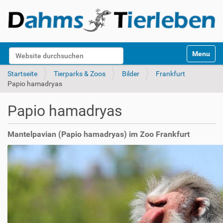
S
Website durchsuchen
Toggle na
e
k
Erweiterte Suche…
Startseite
Tierparks & Zoos
Bilder
Frankfurt
t
Papio hamadryas
i
o
Papio hamadryas
n
e
n
Mantelpavian (Papio hamadryas) im Zoo Frankfurt