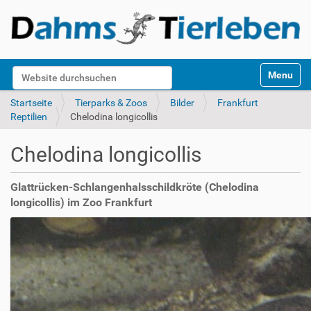
S
Website durchsuchen
Toggle na
e
k
Erweiterte Suche…
Startseite
Tierparks & Zoos
Bilder
Frankfurt
t
Reptilien
Chelodina longicollis
i
o
Chelodina longicollis
n
e
n
Glattrücken-Schlangenhalsschildkröte (Chelodina
longicollis) im Zoo Frankfurt