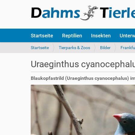
S
Startseite
Reptilien
Insekten
Unter
e
k
S
Startseite
Tierparks & Zoos
Bilder
Frankfu
t
i
i
e
Uraeginthus cyanocephal
o
s
n
i
e
n
Blaukopfastrild (Uraeginthus cyanocephalus) i
n
d
h
i
e
r
: