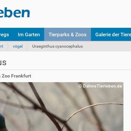
wegs
Im Garten
Tierparks & Zoos
Galerie der Tier
rt
vögel
Uraeginthus cyanocephalus
us
m Zoo Frankfurt