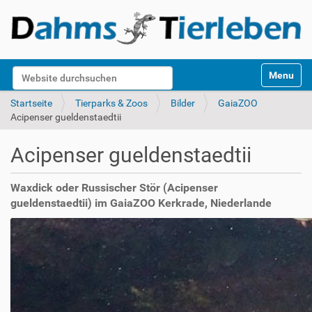
S
Website durchsuchen
Toggle na
e
k
Erweiterte Suche…
Startseite
Tierparks & Zoos
Bilder
GaiaZOO
t
Acipenser gueldenstaedtii
i
o
Acipenser gueldenstaedtii
n
e
n
Waxdick oder Russischer Stör (Acipenser
gueldenstaedtii) im GaiaZOO Kerkrade, Niederlande