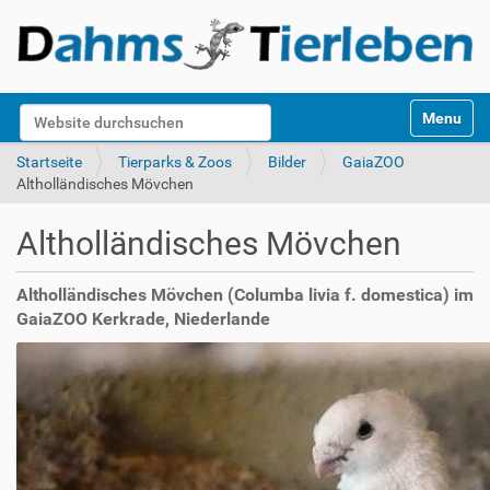
S
Website durchsuchen
Toggle na
e
k
Erweiterte Suche…
Startseite
Tierparks & Zoos
Bilder
GaiaZOO
t
Altholländisches Mövchen
i
o
Altholländisches Mövchen
n
e
n
Altholländisches Mövchen (Columba livia f. domestica) im
GaiaZOO Kerkrade, Niederlande