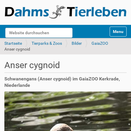
S
Website durchsuchen
Toggle na
e
k
Erweiterte Suche…
Startseite
Tierparks & Zoos
Bilder
GaiaZOO
t
Anser cygnoid
i
o
Anser cygnoid
n
e
n
Schwanengans (Anser cygnoid) im GaiaZOO Kerkrade,
Niederlande