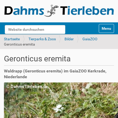
S
Website durchsuchen
Toggle na
e
k
Erweiterte Suche…
Startseite
Tierparks & Zoos
Bilder
GaiaZOO
t
Geronticus eremita
i
o
Geronticus eremita
n
e
n
Waldrapp (Geronticus eremita) im GaiaZOO Kerkrade,
Niederlande