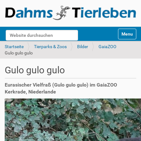
S
Website durchsuchen
Toggle na
e
k
Erweiterte Suche…
Startseite
Tierparks & Zoos
Bilder
GaiaZOO
t
Gulo gulo gulo
i
o
Gulo gulo gulo
n
e
n
Eurasischer Vielfraß (Gulo gulo gulo) im GaiaZOO
Kerkrade, Niederlande