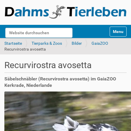
S
Website durchsuchen
Toggle na
e
k
Erweiterte Suche…
Startseite
Tierparks & Zoos
Bilder
GaiaZOO
t
Recurvirostra avosetta
i
o
Recurvirostra avosetta
n
e
n
Säbelschnäbler (Recurvirostra avosetta) im GaiaZOO
Kerkrade, Niederlande