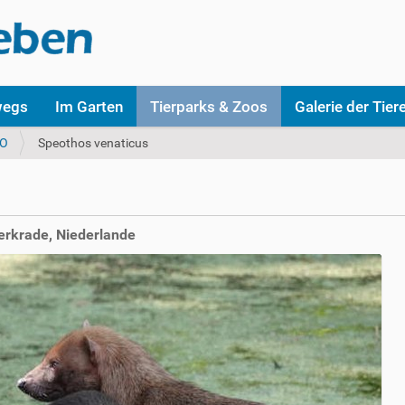
wegs
Im Garten
Tierparks & Zoos
Galerie der Tier
OO
Speothos venaticus
erkrade, Niederlande