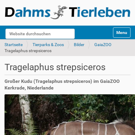
S
Website durchsuchen
Toggle na
e
k
Erweiterte Suche…
Startseite
Tierparks & Zoos
Bilder
GaiaZOO
t
Tragelaphus strepsiceros
i
o
Tragelaphus strepsiceros
n
e
n
Großer Kudu (Tragelaphus strepsiceros) im GaiaZOO
Kerkrade, Niederlande