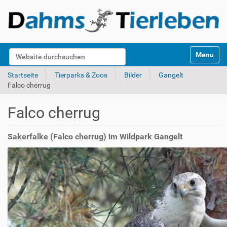
S
Website durchsuchen
Toggle na
e
k
Erweiterte Suche…
Startseite
Tierparks & Zoos
Bilder
Gangelt
t
Falco cherrug
i
o
Falco cherrug
n
e
n
Sakerfalke (Falco cherrug) im Wildpark Gangelt