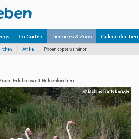
wegs
Im Garten
Tierparks & Zoos
Galerie der Tier
irchen
Afrika
Phoenicopterus minor
Zoom Erlebniswelt Gelsenkirchen