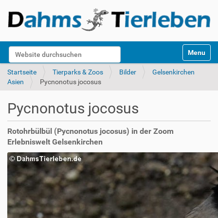
S
Website durchsuchen
Toggle na
e
k
Erweiterte Suche…
Startseite
Tierparks & Zoos
Bilder
Gelsenkirchen
t
Asien
Pycnonotus jocosus
i
o
Pycnonotus jocosus
n
e
n
Rotohrbülbül (Pycnonotus jocosus) in der Zoom
Erlebniswelt Gelsenkirchen