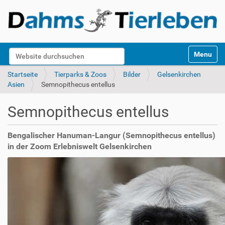
S
Website durchsuchen
Toggle na
e
k
Erweiterte Suche…
Startseite
Tierparks & Zoos
Bilder
Gelsenkirchen
t
Asien
Semnopithecus entellus
i
o
Semnopithecus entellus
n
e
n
Bengalischer Hanuman-Langur (Semnopithecus entellus)
in der Zoom Erlebniswelt Gelsenkirchen