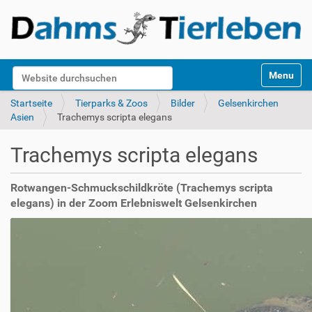
S
Website durchsuchen
Toggle na
e
k
Erweiterte Suche…
Startseite
Tierparks & Zoos
Bilder
Gelsenkirchen
t
Asien
Trachemys scripta elegans
i
o
Trachemys scripta elegans
n
e
n
Rotwangen-Schmuckschildkröte (Trachemys scripta
elegans) in der Zoom Erlebniswelt Gelsenkirchen