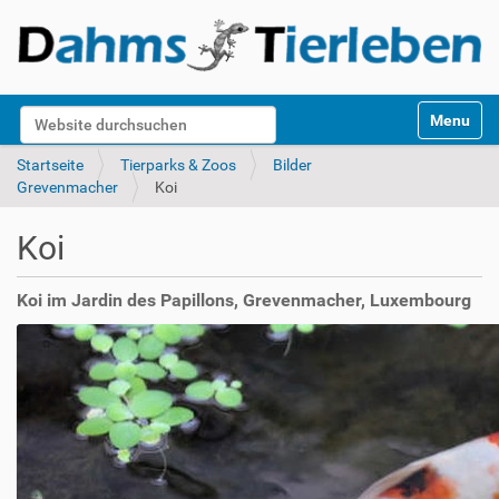
S
Website durchsuchen
Toggle na
e
k
Erweiterte Suche…
Startseite
Tierparks & Zoos
Bilder
t
Grevenmacher
Koi
i
o
Koi
n
e
n
Koi im Jardin des Papillons, Grevenmacher, Luxembourg